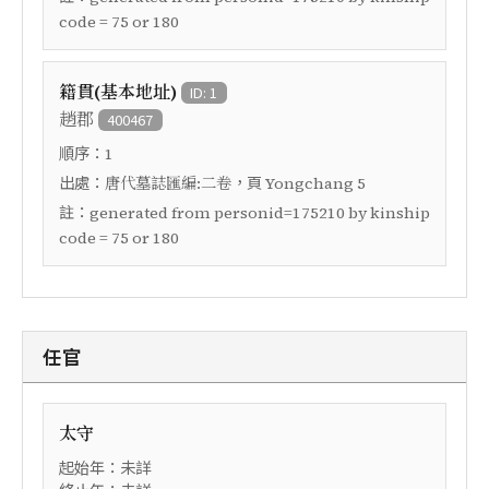
code = 75 or 180
籍貫(基本地址)
ID: 1
趙郡
400467
順序：
1
出處：
，頁
唐代墓誌匯編:二卷
Yongchang 5
註：
generated from personid=175210 by kinship
code = 75 or 180
任官
太守
起始年：未詳