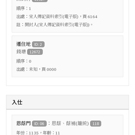
順序：
1
出處：
，頁
宋人傳記資料索引(電子版)
6164
註：
開封人(宋人傳記資料索引(電子版))。
遷住地
ID: 2
錢塘
12672
順序：
0
出處：
，頁
未知
0000
入仕
：
恩蔭門
恩蔭、蔭補(籠統)
ID: 06
118
年份：
，年齡：
1135
11