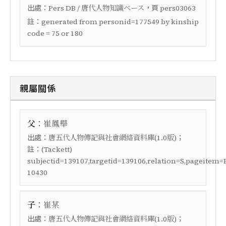
出處：
，頁
Pers DB / 唐代人物知識ベース
pers03063
註：
generated from personid=177549 by kinship
code = 75 or 180
親屬關係
：
父
崔鳳舉
出處：
；
唐五代人物傳記與社會網絡資料庫(1.0版)
註：
(Tackett)
subjectid=139107,targetid=139106,relation=S,pageitem=
10430
：
子
崔某
出處：
；
唐五代人物傳記與社會網絡資料庫(1.0版)