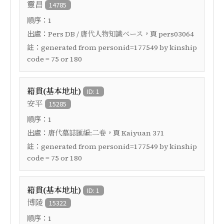
靈昌
14785
順序：
1
出處：
，頁
Pers DB / 唐代人物知識ベース
pers03064
註：
generated from personid=177549 by kinship
code = 75 or 180
籍貫(基本地址)
ID: 1
安平
15285
順序：
1
出處：
，頁
唐代墓誌匯編:二卷
Kaiyuan 371
註：
generated from personid=177549 by kinship
code = 75 or 180
籍貫(基本地址)
ID: 1
博陵
15322
順序：
1