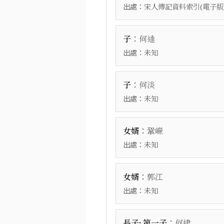
出處：
宋人傳記資料索引(電子版
：
子
何逵
出處：
未知
：
子
何淡
出處：
未知
：
女婿
鞏嶸
出處：
未知
：
女婿
郭江
出處：
未知
：
長子; 第一子
何逮