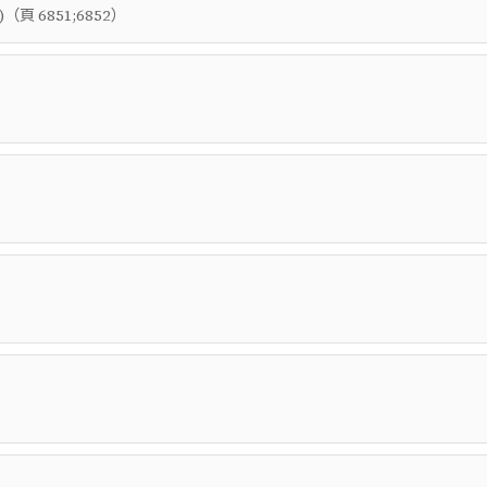
（頁
）
)
6851;6852