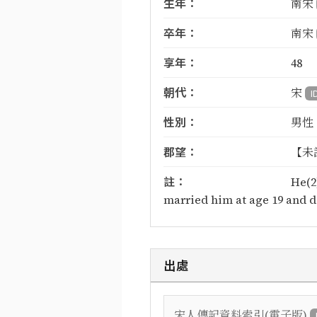
生年：
南宋
卒年：
南宋
享年：
48
朝代：
宋
I
性別：
男性
郡望：
【未
註：
He(2
married him at age 19 and die
出處
宋人傳記資料索引(電子版)