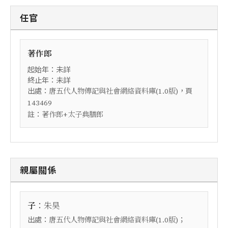
任官
著作郎
起始年：未詳
終止年：未詳
出處：
，頁
唐五代人物傳記與社會網絡資料庫(1.0版)
143469
註：
著作郎+太子典膳郎
親屬關係
：
子
朱昊
出處：
；
唐五代人物傳記與社會網絡資料庫(1.0版)