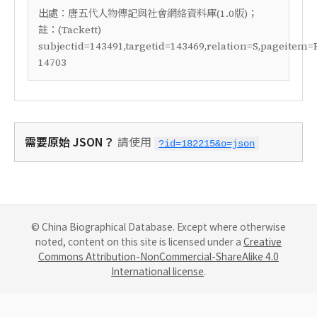
出處：
；
唐五代人物傳記與社會網絡資料庫(1.0版)
註：
(Tackett)
subjectid=143491,targetid=143469,relation=S,pageitem=
14703
需要原始 JSON？
請使用
?id=182215&o=json
© China Biographical Database. Except where otherwise
noted, content on this site is licensed under a
Creative
Commons Attribution-NonCommercial-ShareAlike 4.0
International license
.