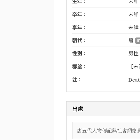
生年：
未詳
卒年：
未詳
享年：
未詳
朝代：
唐
I
性別：
男性
郡望：
【未
註：
Deat
出處
唐五代人物傳記與社會網絡資料