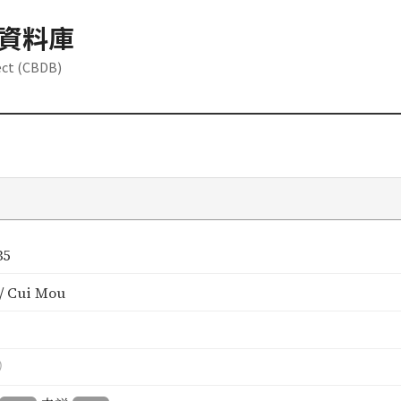
資料庫
ect (CBDB)
35
 Cui Mou
）