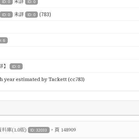
未詳
ID: 0
ID: 0
(783)
未詳
ID: 0
ID: 0
D: 6
詳】
ID: 0
h year estimated by Tackett (cc783)
，頁
庫(1.0版)
148909
ID: 32033