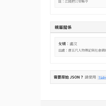
註：
江陵府公安縣令
親屬關係
：
女婿
盧汶
出處：
唐五代人物傳記與社會網絡資
需要原始 JSON？
請使用
?id=