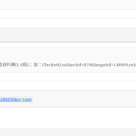
； 註：
料庫(1.0版)
(Tackett) subjectid=8708,targetid=148909,re
186235&o=json