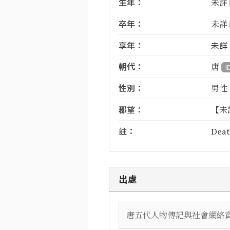
生年：
未詳
卒年：
未詳
享年：
未詳
朝代：
唐
I
性別：
男性
郡望：
【未
註：
Deat
出處
唐五代人物傳記與社會網絡資料