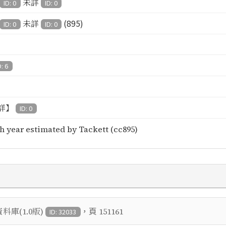
未詳
ID: 0
ID: 0
(895)
未詳
ID: 0
ID: 0
D: 6
詳】
ID: 0
h year estimated by Tackett (cc895)
，頁
庫(1.0版)
151161
ID: 32033