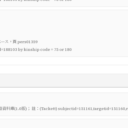
，頁
ベース
pers01359
=188103 by kinship code = 75 or 180
； 註：
料庫(1.0版)
(Tackett) subjectid=151161,targetid=151160