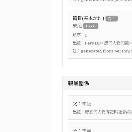
籍貫(基本地址)
ID: 1
成紀
16695
順序：
1
出處：
Pers DB / 唐代人物知識
註：
generated from personid
親屬關係
：
父
李呈
出處：
唐五代人物傳記與社會網絡資
：
子
李寵