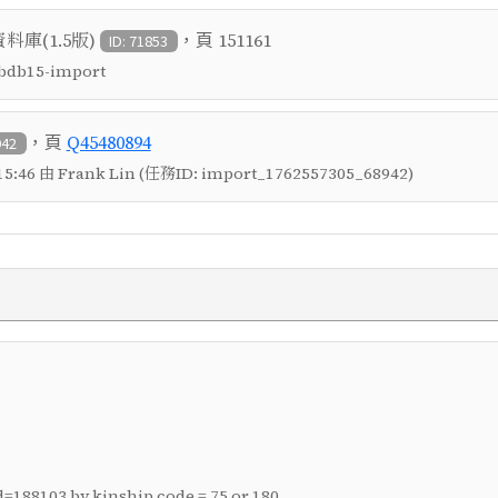
，頁
庫(1.5版)
151161
ID: 71853
 tbdb15-import
，頁
Q45480894
942
5:46 由 Frank Lin (任務ID: import_1762557305_68942)
=188103 by kinship code = 75 or 180