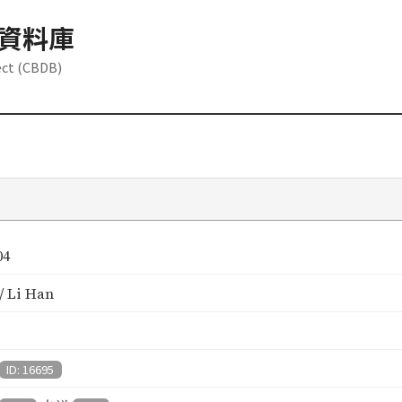
資料庫
ect (CBDB)
04
 Li Han
ID: 16695