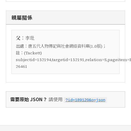
親屬關係
：
父
李玭
出處：
；
唐五代人物傳記與社會網絡資料庫(1.0版)
註：
(Tackett)
subjectid=152194,targetid=152191,relation=S,pageitem=
26461
需要原始 JSON？
請使用
?id=189120&o=json