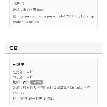
順序：
1
出處：
，頁
未知
0000
註：
generated from personid=170734 by kinship
code = 75 or 180
任官
州刺史
起始年：未詳
終止年：未詳
地點：
豫州
14850
出處：
，頁
唐五代人物傳記與社會網絡資料庫(1.0版)
160372
註：
(後魏)豫州刺史+謚忠武