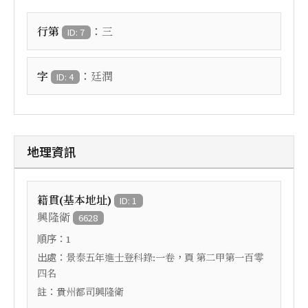
：
行第
三
ID: 7
：
字
廷潤
ID: 4
地理資訊
籍貫(基本地址)
ID: 1
興隆衛
6628
順序：
1
出處：
，頁
景泰五年進士登科錄:一卷
第二甲第一百零
四名
註：
貴州都司興隆衛