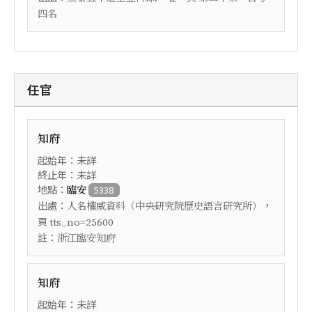
四名
任官
知府
起始年：未詳
終止年：未詳
地點：
臨安
5338
出處：
，
人名權威資料（中央研究院歷史語言研究所）
頁
tts_no=25600
註：
浙江臨安知府
知府
起始年：未詳