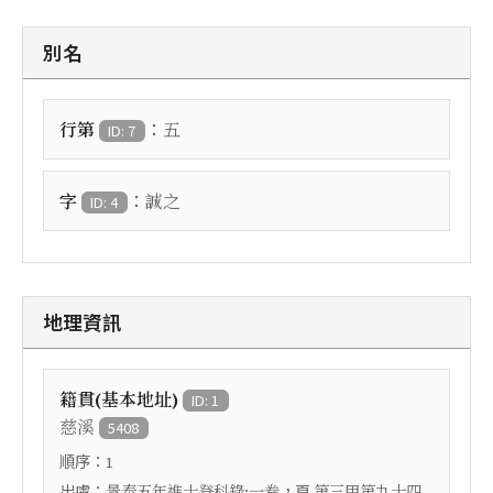
別名
：
行第
五
ID: 7
：
字
誠之
ID: 4
地理資訊
籍貫(基本地址)
ID: 1
慈溪
5408
順序：
1
出處：
，頁
景泰五年進士登科錄:一卷
第三甲第九十四