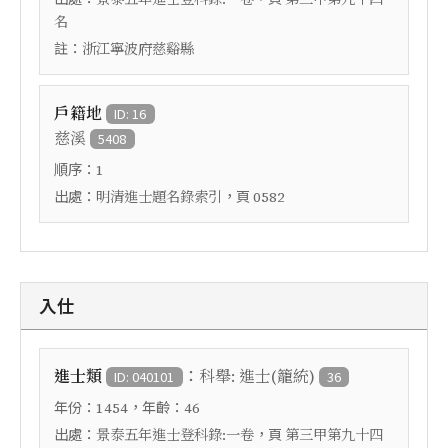
名
註：
浙江寧波府慈谿縣
戶籍地
ID: 16
慈溪
5408
順序：
1
出處：
，頁
明清進士題名錄索引
0582
入仕
：
進士類
科舉: 進士(籠統)
ID: 040101
36
年份：
，年齡：
1454
46
出處：
，頁
景泰五年進士登科錄:一卷
第三甲第九十四