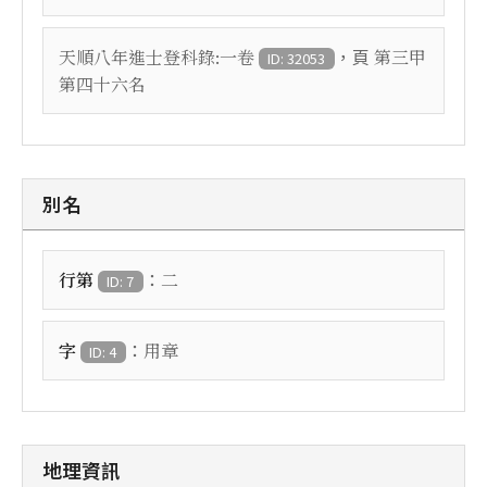
，頁
天順八年進士登科錄:一卷
第三甲
ID: 32053
第四十六名
別名
：
行第
二
ID: 7
：
字
用章
ID: 4
地理資訊