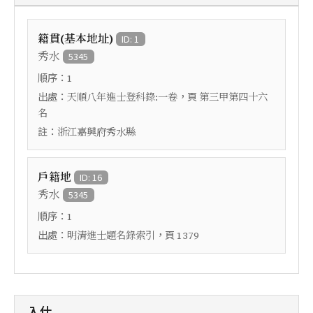
籍貫(基本地址)
ID: 1
秀水
5345
順序：
1
出處：
，頁
天順八年進士登科錄:一卷
第三甲第四十六
名
註：
浙江嘉興府秀水縣
戶籍地
ID: 16
秀水
5345
順序：
1
出處：
，頁
明清進士題名錄索引
1379
入仕