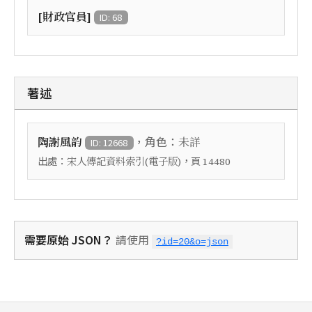
[財政官員]
ID: 68
著述
，角色：
陶謝風韵
未詳
ID: 12668
出處：
，頁
宋人傳記資料索引(電子版)
14480
需要原始 JSON？
請使用
?id=20&o=json