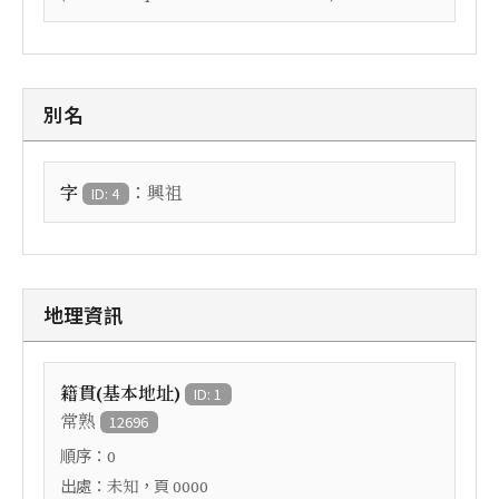
別名
：
字
興祖
ID: 4
地理資訊
籍貫(基本地址)
ID: 1
常熟
12696
順序：
0
出處：
，頁
未知
0000