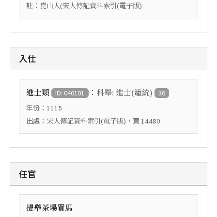
註：
崑山人(宋人傳記資料索引(電子版)
入仕
：
進士類
科舉: 進士(籠統)
ID: 040101
36
年份：
1115
出處：
，頁
宋人傳記資料索引(電子版)
14480
任官
提舉茶場買馬