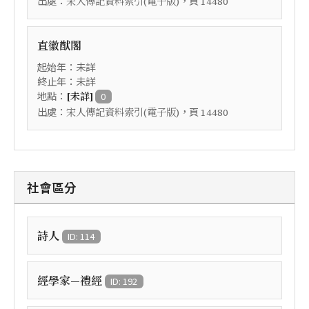
出處：
，頁
宋人傳記資料索引(電子版)
14480
直徽猷閣
起始年：未詳
終止年：未詳
地點：
[未詳]
0
出處：
，頁
宋人傳記資料索引(電子版)
14480
社會區分
詩人
ID: 114
經學家—禮經
ID: 192