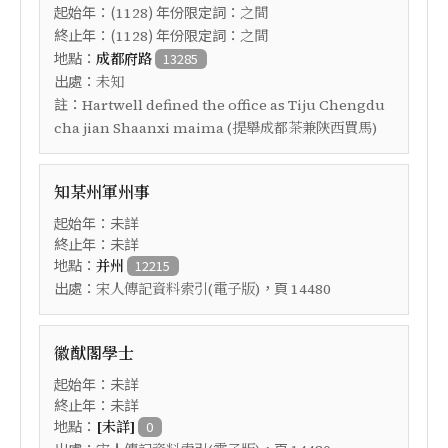
起始年：(
) 年份限定詞：
1128
之間
終止年：(
) 年份限定詞：
1128
之間
地點：
成都府路
13285
出處：
未知
註：
Hartwell defined the office as Tiju Chengdu
cha jian Shaanxi maima (提舉成都茶兼陝西買馬)
知某州軍州事
起始年：未詳
終止年：未詳
地點：
并州
12215
出處：
，頁
宋人傳記資料索引(電子版)
14480
徽猷閣學士
起始年：未詳
終止年：未詳
地點：
[未詳]
0