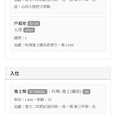
註：
山西太原府太原縣
戶籍地
ID: 16
太原
4724
順序：
1
出處：
，頁
明清進士題名錄索引
1209
入仕
：
進士類
科舉: 進士(籠統)
ID: 040101
36
年份：
，年齡：
1400
32
出處：
，頁
建文二年殿試登科錄:一卷
第三甲第一名