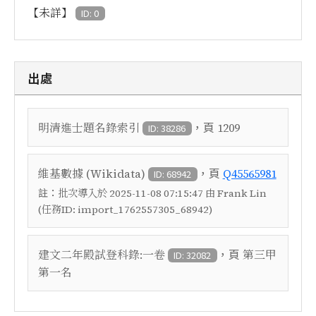
【未詳】
ID: 0
出處
，頁
明清進士題名錄索引
1209
ID: 38286
，頁
維基數據 (Wikidata)
Q45565981
ID: 68942
註：
批次導入於 2025-11-08 07:15:47 由 Frank Lin
(任務ID: import_1762557305_68942)
，頁
建文二年殿試登科錄:一卷
第三甲
ID: 32082
第一名