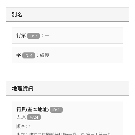
別名
：
行第
一
ID: 7
：
字
處厚
ID: 4
地理資訊
籍貫(基本地址)
ID: 1
太原
4724
順序：
1
出處：
，頁
建文二年殿試登科錄:一卷
第三甲第一名