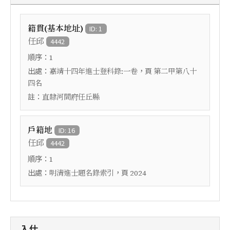
籍貫(基本地址)
ID: 1
任邱
4442
順序：
1
出處：
，頁
嘉靖十四年進士登科錄:一卷
第二甲第八十
四名
註：
直隸河間府任丘縣
戶籍地
ID: 16
任邱
4442
順序：
1
出處：
，頁
明清進士題名錄索引
2024
入仕