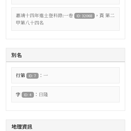
，頁
嘉靖十四年進士登科錄:一卷
第二
ID: 32068
甲第八十四名
別名
：
行第
一
ID: 7
：
字
曰隆
ID: 4
地理資訊