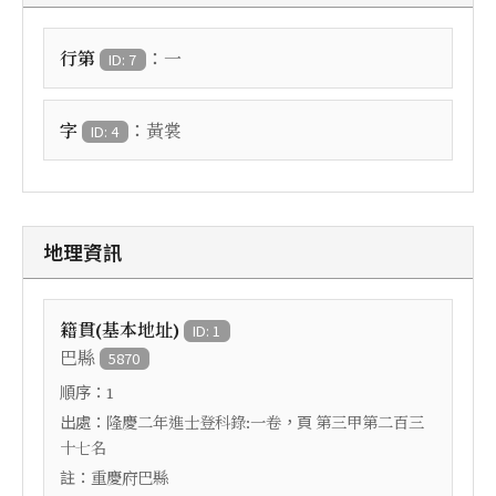
：
行第
一
ID: 7
：
字
黃裳
ID: 4
地理資訊
籍貫(基本地址)
ID: 1
巴縣
5870
順序：
1
出處：
，頁
隆慶二年進士登科錄:一卷
第三甲第二百三
十七名
註：
重慶府巴縣