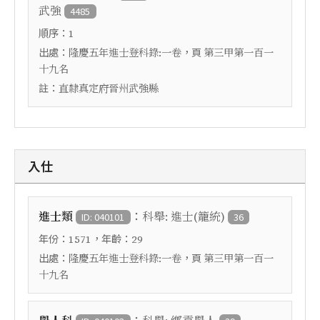
武強
4485
順序：
1
出處：
，頁
隆慶五年進士登科錄:一卷
第三甲第一百一
十九名
註：
直隸真定府晉州武強縣
入仕
：
進士類
科舉: 進士(籠統)
ID: 040101
36
年份：
，年齡：
1571
29
出處：
，頁
隆慶五年進士登科錄:一卷
第三甲第一百一
十九名