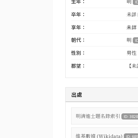
生年：
明
I
卒年：
未詳
享年：
未詳
朝代：
明
I
性別：
男性
郡望：
【未
出處
明清進士題名錄索引
ID: 382
維基數據 (Wikidata)
ID: 68