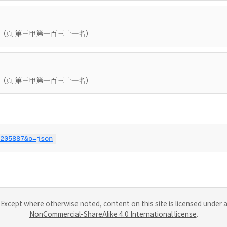
（頁
）
第三甲第一百三十一名
（頁
）
第三甲第一百三十一名
205887&o=json
Except where otherwise noted, content on this site is licensed under 
NonCommercial-ShareAlike 4.0 International license
.