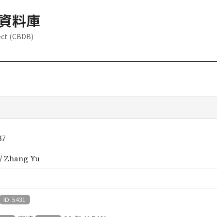
資料庫
ect (CBDB)
87
 Zhang Yu
ID: 5431