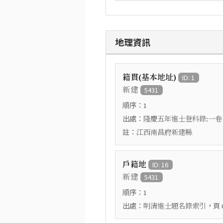
地理資訊
籍貫(基本地址)
ID: 1
新建
5431
順序：
1
出處：
隆慶五年進士登科錄:一卷
註：
江西南昌府新建縣
戶籍地
ID: 16
新建
5431
順序：
1
出處：
，頁
明清進士題名錄索引