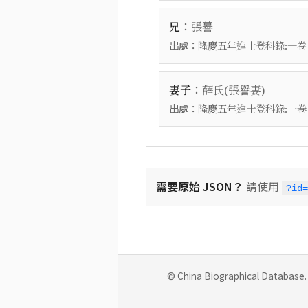
：
兄
張謩
出處：
隆慶五年進士登科錄:一卷
：
妻子
薛氏(張譽妻)
出處：
隆慶五年進士登科錄:一卷
需要原始 JSON？
請使用
?id=
© China Biographical Database. 