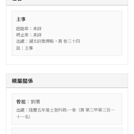
主事
起始年：未詳
終止年：未詳
出處：
，頁
湖北詩徵傳略
卷三十四
註：
主事
親屬關係
：
曾祖
劉瓚
出處：
（頁
隆慶五年進士登科錄:一卷
第三甲第三百一
）
十一名