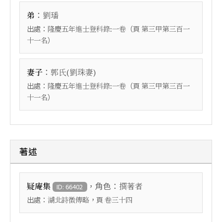
：
弟
劉璠
出處：
（頁
隆慶五年進士登科錄:一卷
第三甲第三百一
）
十一名
：
妻子
郭氏(劉珠妻)
出處：
（頁
隆慶五年進士登科錄:一卷
第三甲第三百一
）
十一名
著述
，角色：
疑庵集
撰著者
ID: 66402
出處：
，頁
湖北詩徵傳略
卷三十四