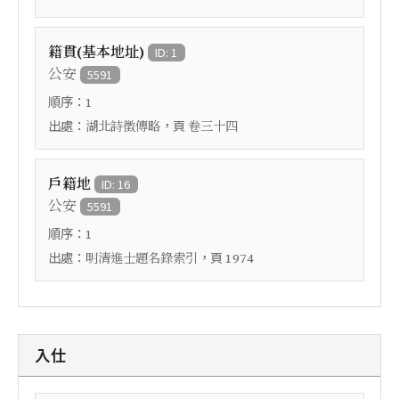
籍貫(基本地址)
ID: 1
公安
5591
順序：
1
出處：
，頁
湖北詩徵傳略
卷三十四
戶籍地
ID: 16
公安
5591
順序：
1
出處：
，頁
明清進士題名錄索引
1974
入仕