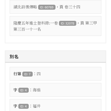
，頁
湖北詩徵傳略
卷三十四
ID: 60769
，頁
隆慶五年進士登科錄:一卷
第三甲
ID: 32078
第三百一十一名
別名
：
行第
四
ID: 7
：
字
海翁
ID: 4
：
字
福井
ID: 4