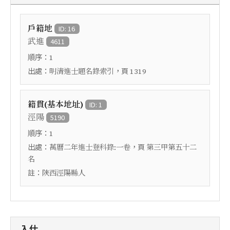
戶籍地
ID: 16
武進
4611
順序：
1
出處：
，頁
明清進士題名錄索引
1319
籍貫(基本地址)
ID: 1
涇陽
5190
順序：
1
出處：
，頁
萬曆二年進士登科錄:一卷
第三甲第五十二
名
註：
陝西涇陽縣人
入仕