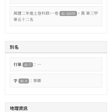
，頁
萬曆二年進士登科錄:一卷
第三甲
ID: 32079
第五十二名
別名
：
行第
一
ID: 7
：
字
華卿
ID: 4
地理資訊