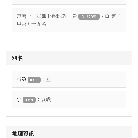
，頁
萬曆十一年進士登科錄:一卷
第二
ID: 32081
甲第五十九名
別名
：
行第
五
ID: 7
：
字
以成
ID: 4
地理資訊