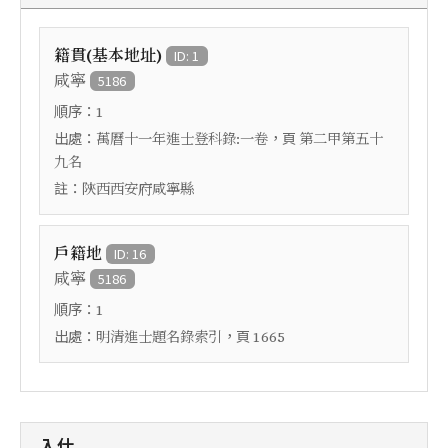
籍貫(基本地址)
ID: 1
咸寧
5186
順序：
1
出處：
，頁
萬曆十一年進士登科錄:一卷
第二甲第五十
九名
註：
陝西西安府咸寧縣
戶籍地
ID: 16
咸寧
5186
順序：
1
出處：
，頁
明清進士題名錄索引
1665
入仕