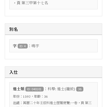
，頁
第三甲第十七名
別名
：
字
鳴宇
ID: 4
入仕
：
進士類
科舉: 進士(籠統)
ID: 040101
36
年份：
，年齡：
1592
36
出處：
，頁
萬曆二十年壬辰科進士歷履便覽:一卷
第三