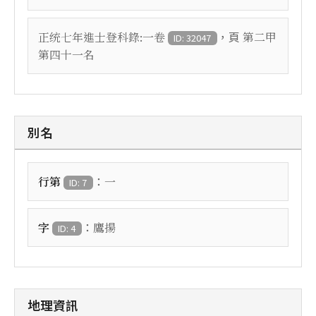
，頁
正统七年進士登科錄:一卷
第二甲
ID: 32047
第四十一名
別名
：
行第
一
ID: 7
：
字
鷹揚
ID: 4
地理資訊