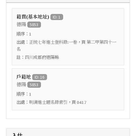
籍貫(基本地址)
ID: 1
德陽
5853
順序：
1
出處：
，頁
正统七年進士登科錄:一卷
第二甲第四十一
名
註：
四川成都府德陽縣
戶籍地
ID: 16
德陽
5853
順序：
1
出處：
，頁
明清進士題名錄索引
0417
入仕