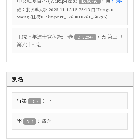
，頁
中文維基百科 (Wikipedia)
任寧
ID: 60795
註：
批次導入於 2025-11-13 15:26:13 由 Hongsu
Wang (任務ID: import_1763018761_60795)
，頁
正统七年進士登科錄:一卷
第三甲
ID: 32047
第六十七名
別名
：
行第
一
ID: 7
：
字
靖之
ID: 4