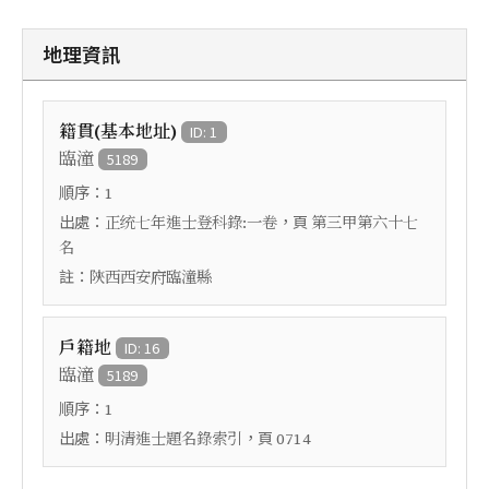
地理資訊
籍貫(基本地址)
ID: 1
臨潼
5189
順序：
1
出處：
，頁
正统七年進士登科錄:一卷
第三甲第六十七
名
註：
陝西西安府臨潼縣
戶籍地
ID: 16
臨潼
5189
順序：
1
出處：
，頁
明清進士題名錄索引
0714