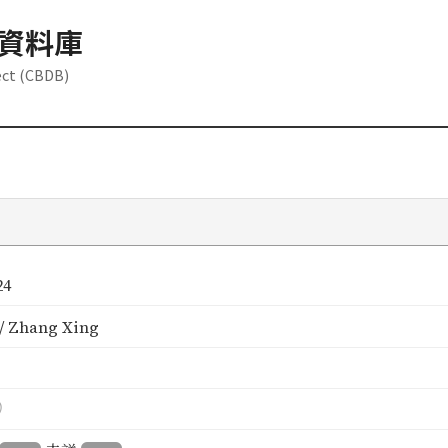
資料庫
ect (CBDB)
24
 Zhang Xing
）