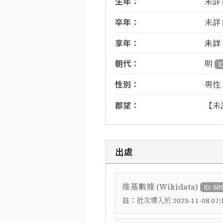
生年：
未詳
卒年：
未詳
享年：
未詳
朝代：
明
I
性別：
男性
郡望：
【未
出處
維基數據 (Wikidata)
ID: 68
註：
批次導入於 2025-11-08 07:1