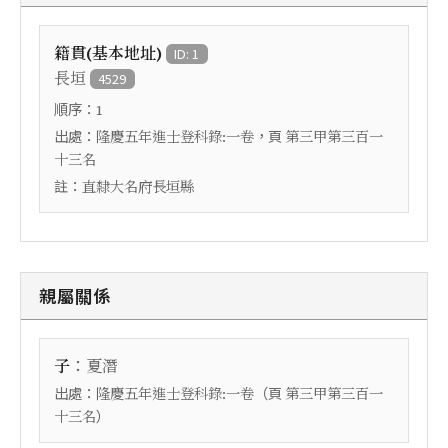
籍貫(基本地址)
ID: 1
長垣
4529
順序：
1
出處：
，頁
隆慶五年進士登科錄:一卷
第三甲第三百一
十三名
註：
直隸大名府長垣縣
親屬關係
：
子
夏潛
出處：
（頁
隆慶五年進士登科錄:一卷
第三甲第三百一
）
十三名