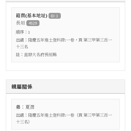
籍貫(基本地址)
ID: 1
長垣
4529
順序：
1
出處：
，頁
隆慶五年進士登科錄:一卷
第三甲第三百一
十三名
註：
直隸大名府長垣縣
親屬關係
：
弟
夏潛
出處：
（頁
隆慶五年進士登科錄:一卷
第三甲第三百一
）
十三名