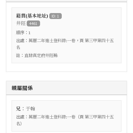
籍貫(基本地址)
ID: 1
井陘
4461
順序：
1
出處：
，頁
萬曆二年進士登科錄:一卷
第三甲第四十五
名
註：
直隸真定府井陘縣
親屬關係
：
兄
于翰
出處：
（頁
萬曆二年進士登科錄:一卷
第三甲第四十五
）
名