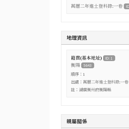
萬曆二年進士登科錄:一卷
I
地理資訊
籍貫(基本地址)
ID: 1
衡陽
5643
順序：
1
出處：
萬曆二年進士登科錄:一卷
註：
湖廣衡州府衡陽縣
親屬關係