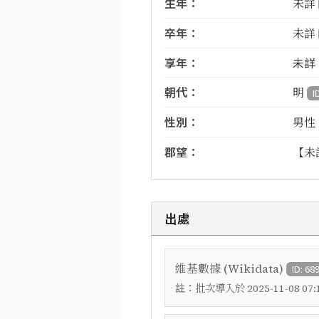
生年：
未詳
卒年：
未詳
享年：
未詳
朝代：
明
I
性別：
男性
郡望：
【未
出處
維基數據 (Wikidata)
ID: 68
註：
批次導入於 2025-11-08 07:1