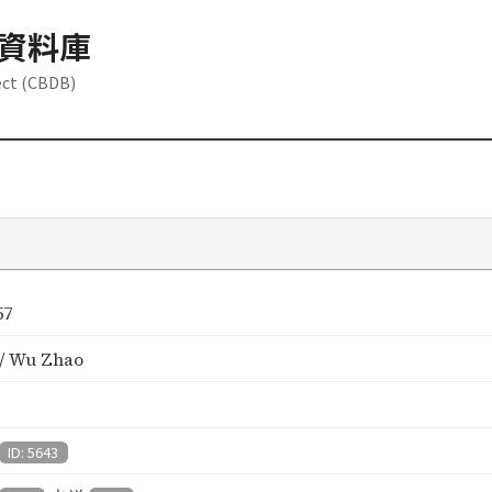
資料庫
ect (CBDB)
57
/ Wu Zhao
ID: 5643