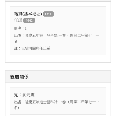
籍貫(基本地址)
ID: 1
任邱
4442
順序：
1
出處：
，頁
隆慶五年進士登科錄:一卷
第二甲第七十一
名
註：
直隸河間府任丘縣
親屬關係
：
兄
劉元震
出處：
（頁
隆慶五年進士登科錄:一卷
第二甲第七十一
）
名