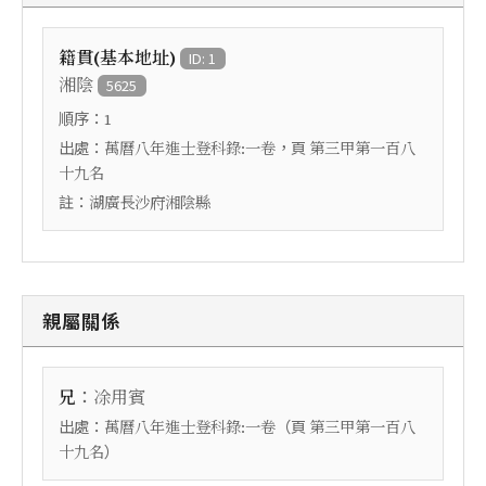
籍貫(基本地址)
ID: 1
湘陰
5625
順序：
1
出處：
，頁
萬曆八年進士登科錄:一卷
第三甲第一百八
十九名
註：
湖廣長沙府湘陰縣
親屬關係
：
兄
凃用賓
出處：
（頁
萬曆八年進士登科錄:一卷
第三甲第一百八
）
十九名