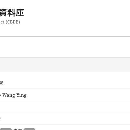
資料庫
ect (CBDB)
88
 Wang Ying
）