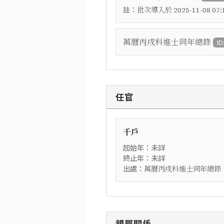
註：
批次導入於 2025-11-08 07:1
萬曆丙戌科進士同年總錄
ID
任官
千戶
起始年：未詳
終止年：未詳
出處：
萬曆丙戌科進士同年總錄
親屬關係