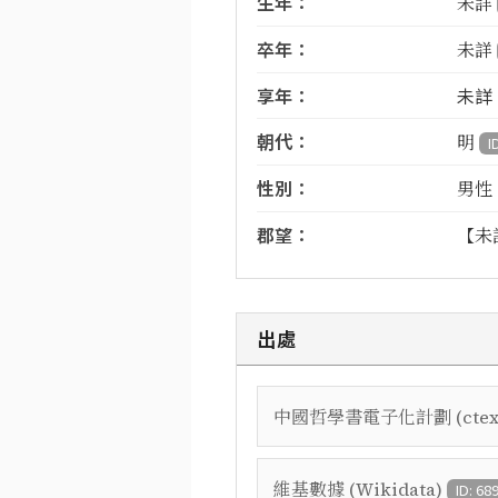
生年：
未詳
卒年：
未詳
享年：
未詳
朝代：
明
I
性別：
男性
郡望：
【未
出處
中國哲學書電子化計劃 (ctex
維基數據 (Wikidata)
ID: 68