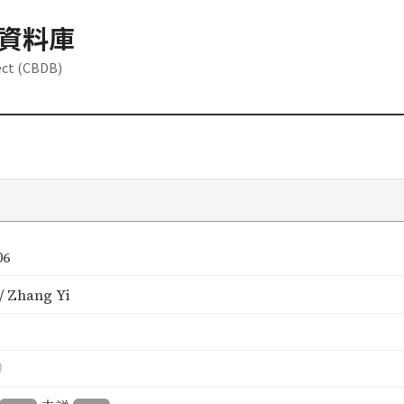
資料庫
ect (CBDB)
06
 Zhang Yi
）