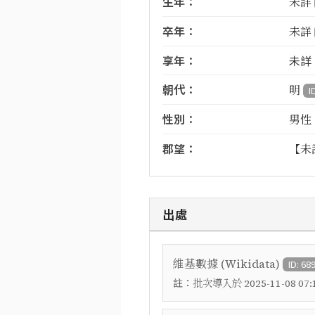
生年：
未詳
卒年：
未詳
享年：
未詳
朝代：
明
I
性別：
男性
郡望：
【未
出處
維基數據 (Wikidata)
ID: 68
註：
批次導入於 2025-11-08 07:1