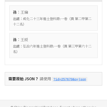
：
孫
王綸
出處：
（頁
成化二十三年進士登科錄:一卷
第二甲第二
）
十二名
：
孫
王綬
出處：
（頁
弘治六年進士登科錄:一卷
第三甲第六十二
）
名
需要原始 JSON？
請使用
?id=257670&o=json