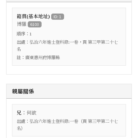
籍貫(基本地址)
ID: 1
博羅
6103
順序：
1
出處：
，頁
弘治六年進士登科錄:一卷
第三甲第二十七
名
註：
廣東惠州府博羅縣
親屬關係
：
兄
何歆
出處：
（頁
弘治六年進士登科錄:一卷
第三甲第二十七
）
名