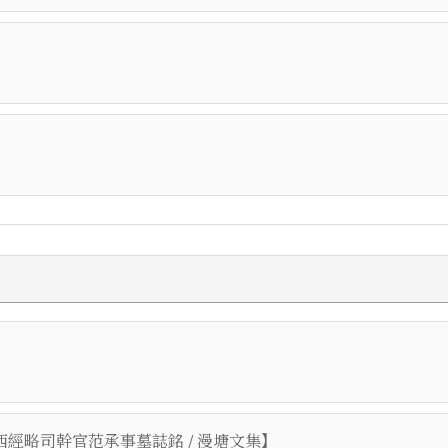
】
西經略司幹官范承事墓誌銘 / 漫塘文集