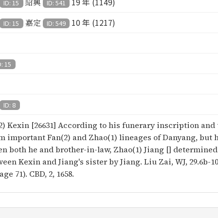
19 年 (1149)
紹興
ID: 15
ID: 541
10 年 (1217)
嘉定
ID: 15
ID: 549
D: 15
ID: 8
2) Kexin [26631] According to his funerary inscription and 
m important Fan(2) and Zhao(1) lineages of Danyang, but h
en both he and brother-in-law, Zhao(1) Jiang [] determined
n Kexin and Jiang's sister by Jiang. Liu Zai, WJ, 29.6b-10
age 71). CBD, 2, 1658.