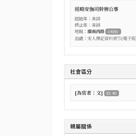
經略安撫司幹辦公事
起始年：未詳
終止年：未詳
地點：
廣南西路
14091
出處：
宋人傳記資料索引(電子版
社會區分
[為官者：文]
ID: 40
親屬關係