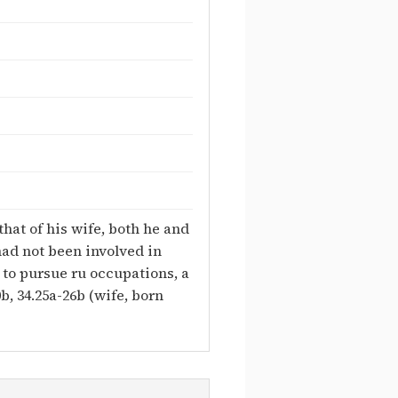
that of his wife, both he and
ad not been involved in
 to pursue ru occupations, a
b, 34.25a-26b (wife, born