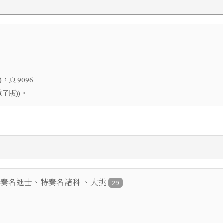
，頁
)
9096
子版))。
 特奏名進士、特奏名諸科 、大挑
29