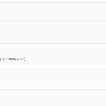
（頁
）
)
9096;9097