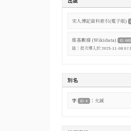
出處
宋人傳記資料索引(電子版)
維基數據 (Wikidata)
ID: 68
註：
批次導入於 2025-11-08 07:1
別名
：
字
允誠
ID: 4