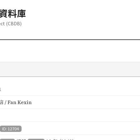
資料庫
ect (CBDB)
1
/ Fan Kexin
ID: 12704