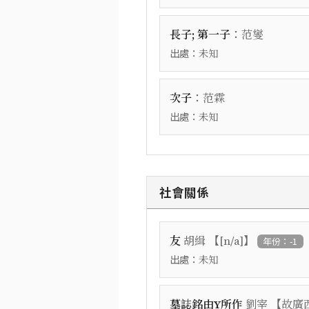
：
長子; 第一子
范燮
出處：
未知
：
次子
范霖
出處：
未知
社會關係
【
】
友
胡緝
[n/a]
年份：-1
出處：
未知
【
墓誌銘由Y所作
劉宰
故廣