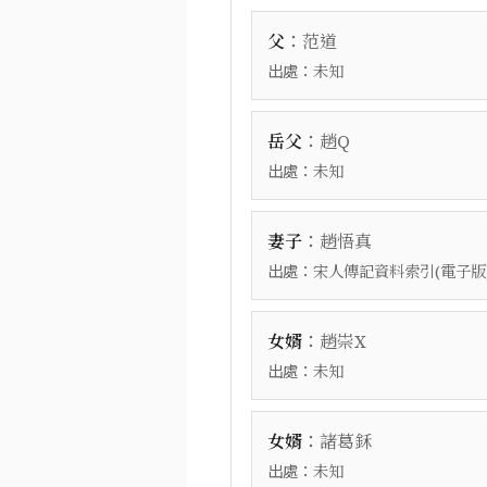
：
父
范道
出處：
未知
：
岳父
趙Q
出處：
未知
：
妻子
趙悟真
出處：
宋人傳記資料索引(電子版
：
女婿
趙崇X
出處：
未知
：
女婿
諸葛鉌
出處：
未知