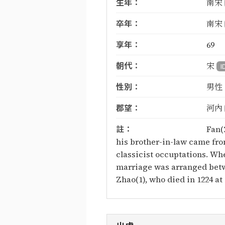
生年：
南宋
卒年：
南宋
享年：
69
朝代：
宋
I
性別：
男性
郡望：
河內
註：
Fan(
his brother-in-law came fro
classicist occuptations. Wh
marriage was arranged betwee
Zhao(1), who died in 1224 at 