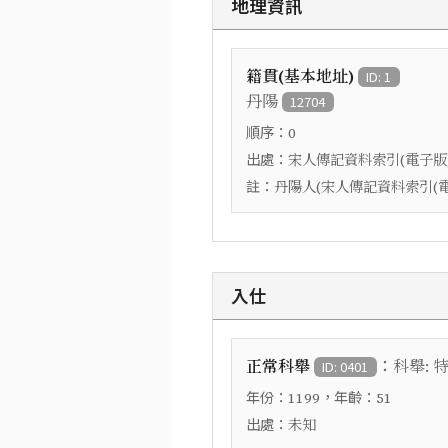
地理資訊
籍貫(基本地址)
ID: 1
丹陽
12704
順序：
0
出處：
宋人傳記資料索引(電子版
註：
丹陽人(宋人傳記資料索引(電
入仕
：
正常科舉
科舉:
ID: 0401
年份：
，年齡：
1199
51
出處：
未知