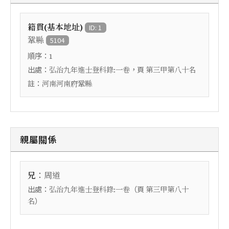
籍貫(基本地址)
ID: 1
鞏縣
5104
順序：
1
出處：
，頁
弘治九年進士登科錄:一卷
第三甲第八十名
註：
河南河南府鞏縣
親屬關係
：
兄
周道
出處：
（頁
弘治九年進士登科錄:一卷
第三甲第八十
）
名