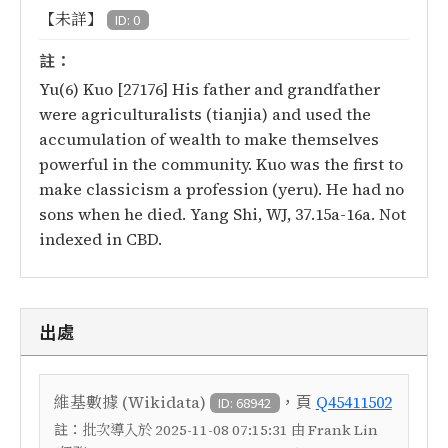
【未詳】
ID: 0
註：
Yu(6) Kuo [27176] His father and grandfather
were agriculturalists (tianjia) and used the
accumulation of wealth to make themselves
powerful in the community. Kuo was the first to
make classicism a profession (yeru). He had no
sons when he died. Yang Shi, WJ, 37.15a-16a. Not
indexed in CBD.
出處
，頁
維基數據 (Wikidata)
Q45411502
ID: 68942
註：
批次導入於 2025-11-08 07:15:31 由 Frank Lin