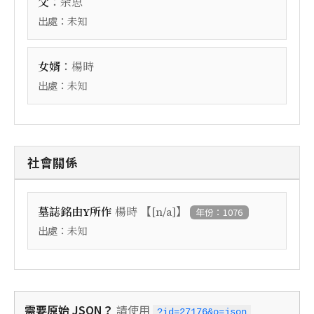
：
父
余思
出處：
未知
：
女婿
楊時
出處：
未知
社會關係
【
】
墓誌銘由Y所作
楊時
[n/a]
年份：1076
出處：
未知
需要原始 JSON？
請使用
?id=27176&o=json