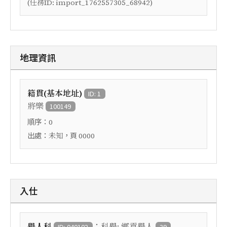
(任務ID: import_1762557305_68942)
地理資訊
籍貫(基本地址)
ID: 1
將樂
100149
順序：
0
出處：
，頁
未知
0000
入仕
：
舉人科
科舉: 鄉貢舉人
ID: 040102
39