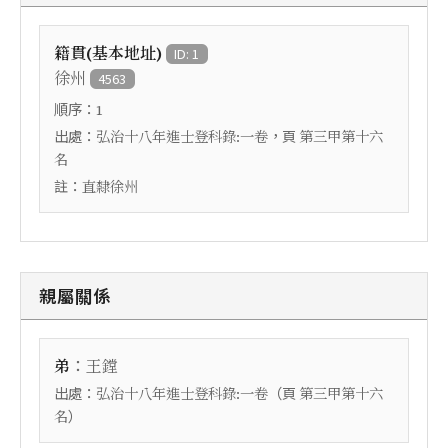
籍貫(基本地址)
ID: 1
徐州
4563
順序：
1
出處：
，頁
弘治十八年進士登科錄:一卷
第三甲第十六
名
註：
直隸徐州
親屬關係
：
弟
王鏜
出處：
（頁
弘治十八年進士登科錄:一卷
第三甲第十六
）
名