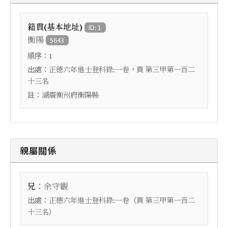
籍貫(基本地址)
ID: 1
衡陽
5643
順序：
1
出處：
，頁
正德六年進士登科錄:一卷
第三甲第一百二
十三名
註：
湖廣衡州府衡陽縣
親屬關係
：
兄
余守觀
出處：
（頁
正德六年進士登科錄:一卷
第三甲第一百二
）
十三名