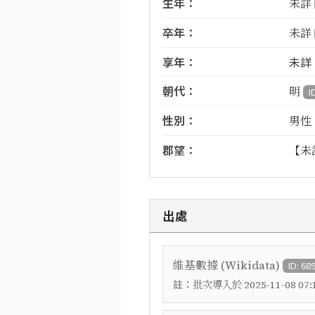
生年：
未詳
卒年：
未詳
享年：
未詳
朝代：
明
I
性別：
男性
郡望：
【未
出處
維基數據 (Wikidata)
ID: 68
註：
批次導入於 2025-11-08 07:1