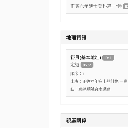
正德六年進士登科錄:一卷
I
地理資訊
籍貫(基本地址)
ID: 1
定遠
4572
順序：
1
出處：
正德六年進士登科錄:一卷
註：
直隸鳳陽府定遠縣
親屬關係