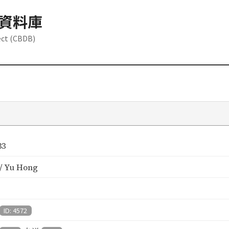
資料庫
ect (CBDB)
33
 Yu Hong
ID: 4572