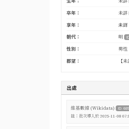
生年：
未詳
卒年：
未詳
享年：
未詳
朝代：
明
I
性別：
男性
郡望：
【未
出處
維基數據 (Wikidata)
ID: 68
註：
批次導入於 2025-11-08 07:1