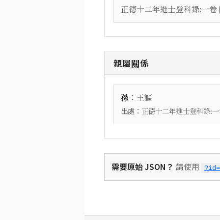
正德十二年進士登科錄:一卷
親屬關係
：
孫
王謳
出處：
正德十二年進士登科錄:一
需要原始 JSON？
請使用
?id=