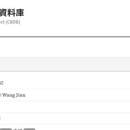
資料庫
ect (CBDB)
52
 Wang Jian
）