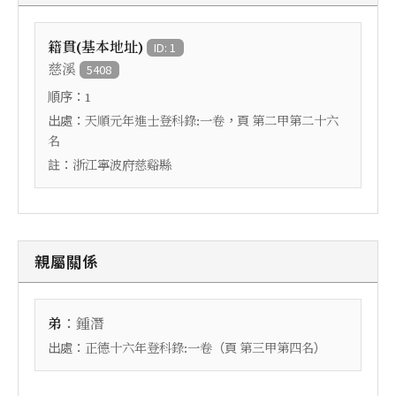
籍貫(基本地址)
ID: 1
慈溪
5408
順序：
1
出處：
，頁
天順元年進士登科錄:一卷
第二甲第二十六
名
註：
浙江寧波府慈谿縣
親屬關係
：
弟
鍾潛
出處：
（頁
）
正德十六年登科錄:一卷
第三甲第四名