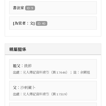
書法家
ID: 9
[為官者：文]
ID: 40
親屬關係
：
祖父
銑節
出處：
（頁
）； 註：
元人傳記資料索引
17646
余闕祖
：
父
沙剌藏卜
出處：
（頁
）
元人傳記資料索引
17519