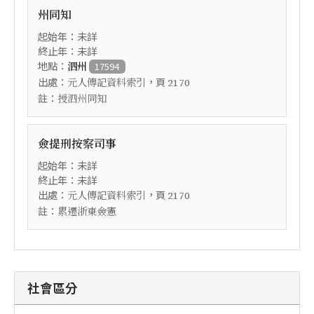
州同知
起始年：未詳
終止年：未詳
地點：
泗州
17594
出處：
，頁
元人傳記資料索引
2170
註：
授泗州同知
僉提刑按察司事
起始年：未詳
終止年：未詳
出處：
，頁
元人傳記資料索引
2170
註：
累遷浙東僉憲
社會區分