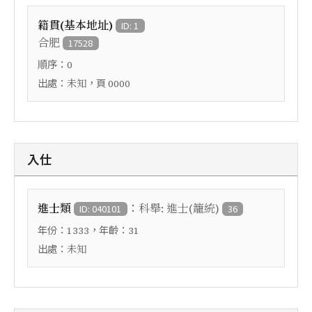
籍貫(基本地址)
ID: 1
合肥
17528
順序：
0
出處：
，頁
未知
0000
入仕
：
進士類
科舉: 進士(籠統)
ID: 040101
36
年份：
，年齡：
1333
31
出處：
未知