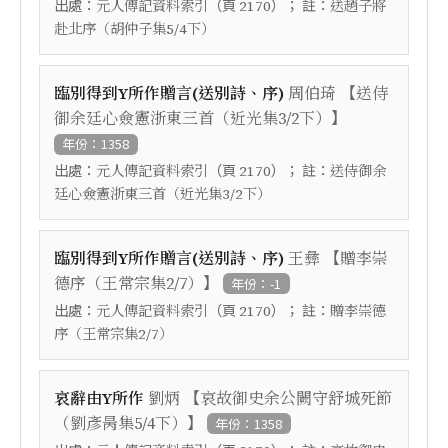
出處：
（頁
）； 註：
元人傳記資料索引
2170
送趙子將
赴北序（胡仲子集5/4下）
【
臨別得到Y所作贈言(送別詩、序)
周伯琦
送侍
】
御余廷心僉憲浙東三首（近光集3/2下）
年份：1358
出處：
（頁
）； 註：
元人傳記資料索引
2170
送侍御余
廷心僉憲浙東三首（近光集3/2下）
【
臨別得到Y所作贈言(送別詩、序)
王彝
贈李崇
】
德序（王常宗集2/7）
年份：-1
出處：
（頁
）； 註：
元人傳記資料索引
2170
贈李崇德
序（王常宗集2/7）
【
哀辭由Y所作
劉炳
哀故御史余公闕守舒城死節
】
（劉彥昺集5/4下）
年份：1358