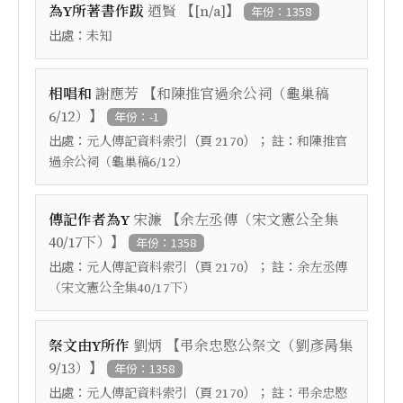
【
】
為Y所著書作跋
迺賢
[n/a]
年份：1358
出處：
未知
【
相唱和
謝應芳
和陳推官過余公祠（龜巢稿
】
6/12）
年份：-1
出處：
（頁
）； 註：
元人傳記資料索引
2170
和陳推官
過余公祠（龜巢稿6/12）
【
傳記作者為Y
宋濂
余左丞傳（宋文憲公全集
】
40/17下）
年份：1358
出處：
（頁
）； 註：
元人傳記資料索引
2170
余左丞傳
（宋文憲公全集40/17下）
【
祭文由Y所作
劉炳
弔余忠愍公祭文（劉彥昺集
】
9/13）
年份：1358
出處：
（頁
）； 註：
元人傳記資料索引
2170
弔余忠愍