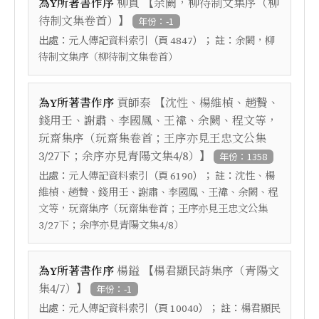
【
為Y所著書作序
柳貫
余闕，柳待制文集序（柳
】
待制文集卷首）
年份：-1
出處：
（頁
）； 註：
元人傳記資料索引
4847
余闕，柳
待制文集序（柳待制文集卷首）
【
為Y所著書作序
貢師泰
沈性、楊維楨、趙贄、
錢用壬、謝肅、李國鳳、王褘、余闕、程文等，
玩齋集序（玩齋集卷首；王序亦見王忠文公集
】
3/27下；余序亦見青陽文集4/8）
年份：1358
出處：
（頁
）； 註：
元人傳記資料索引
6190
沈性、楊
維楨、趙贄、錢用壬、謝肅、李國鳳、王褘、余闕、程
文等，玩齋集序（玩齋集卷首；王序亦見王忠文公集
3/27下；余序亦見青陽文集4/8）
【
為Y所著書作序
楊鎰
楊君顯民詩集序（青陽文
】
集4/7）
年份：-1
出處：
（頁
）； 註：
元人傳記資料索引
10040
楊君顯民