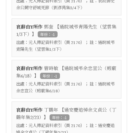
出處：
（頁
）； 註：
元人傳記資料索引
2170
哀故御史
余公闕守舒城死節（劉彥昺集5/4下）
【
哀辭由Y所作
郭奎
過皖城弔青陽先生（望雲集
】
1/3下）
年份：-1
出處：
（頁
）； 註：
元人傳記資料索引
2170
過皖城弔
青陽先生（望雲集1/3下）
【
哀辭由Y所作
管時敏
過皖城弔余忠宣公（蚓竅
】
集6/18）
年份：-1
出處：
（頁
）； 註：
元人傳記資料索引
2170
過皖城弔
余忠宣公（蚓竅集6/18）
【
哀辭由Y所作
丁鶴年
過安慶追悼余文貞公（丁
】
鶴年集2/23）
年份：-1
出處：
（頁
）； 註：
元人傳記資料索引
2170
過安慶追
悼余文貞公（丁鶴年集2/23）