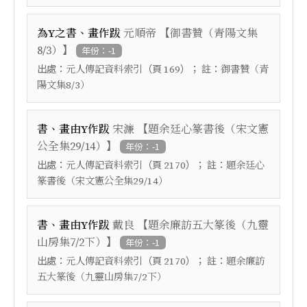
【
為Y之書、畫作跋
元順帝
御書贊（青陽文集
】
8/3）
年份：-1
出處：
（頁
）； 註：
元人傳記資料索引
169
御書贊（青
陽文集8/3）
【
書、畫由Y作跋
宋濂
題余廷心篆書後（宋文憲
】
公全集29/14）
年份：-1
出處：
（頁
）； 註：
元人傳記資料索引
2170
題余廷心
篆書後（宋文憲公全集29/14）
【
書、畫由Y作跋
戴良
題余廉訪五大篆後（九靈
】
山房集7/2下）
年份：-1
出處：
（頁
）； 註：
元人傳記資料索引
2170
題余廉訪
五大篆後（九靈山房集7/2下）