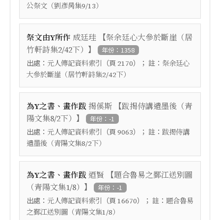
公祭文（劉彥昺集9/13）
【
祭文由Y所作
成廷珪
祭余廷心大參於斷崖（居
】
竹軒詩集2/42下）
年份：1358
出處：
（頁
）； 註：
元人傳記資料索引
2170
祭余廷心
大參於斷崖（居竹軒詩集2/42下）
【
為Y之書、畫作跋
揭傒斯
跋揭侍講遺墨後（青
】
陽文集8/2下）
年份：-1
出處：
（頁
）； 註：
元人傳記資料索引
9063
跋揭侍講
遺墨後（青陽文集8/2下）
【
為Y之書、畫作跋
迺賢
題合魯易之鄞江送別圖
】
（青陽文集1/8）
年份：-1
出處：
（頁
）； 註：
元人傳記資料索引
16670
題合魯易
之鄞江送別圖（青陽文集1/8）