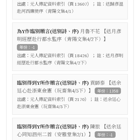
出處：
（頁
）； 註：
元人傳記資料索引
13607
送歸彥溫
赴河西廉使序（青陽文集4/1）
【
為Y作臨別贈言(送別詩、序)
月魯不花
送月彥
】
明經歷赴行都水監序（青陽文集4/2下）
年份：-1
出處：
（頁
）； 註：
元人傳記資料索引
18426
送月彥明
經歷赴行都水監序（青陽文集4/2下）
【
臨別得到Y所作贈言(送別詩、序)
貢師泰
送余
】
廷心赴浙東僉憲（玩齋集4/5下）
年份：1358
出處：
（頁
）； 註：
元人傳記資料索引
2170
送余廷心
赴浙東僉憲（玩齋集4/5下）
【
臨別得到Y所作贈言(送別詩、序)
陳旅
送余廷
】
心同知泗州二首（安雅堂集2/1）
年份：-1