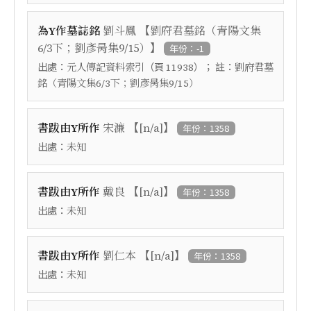
【
為Y作墓誌銘
劉斗鳳
劉府君墓銘（青陽文集
】
6/3下；劉彥昺集9/15）
年份：-1
出處：
（頁
）； 註：
元人傳記資料索引
11938
劉府君墓
銘（青陽文集6/3下；劉彥昺集9/15）
【
】
書跋由Y所作
宋濂
[n/a]
年份：1358
出處：
未知
【
】
書跋由Y所作
戴良
[n/a]
年份：1358
出處：
未知
【
】
書跋由Y所作
劉仁本
[n/a]
年份：1358
出處：
未知