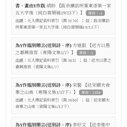
【
書、畫由Y作跋
胡助
跋余廉訪所篆東浙第一家
】
五大字後（純白齋類稿19/13下）
年份：-1
出處：
（頁
）； 註：
元人傳記資料索引
2170
跋余廉訪
所篆東浙第一家五大字後（純白齋類稿19/13下）
【
為Y作臨別贈言(送別詩、序)
方道叡
送方以愚
】
之嘉興推官（青陽文集1/7）
年份：-1
出處：
（頁
）； 註：
元人傳記資料索引
363
送方以愚之
嘉興推官（青陽文集1/7）
【
為Y作臨別贈言(送別詩、序)
宋褧
送宋顯夫僉
】
事之山南（青陽文集1/12下）
年份：1358
出處：
（頁
）； 註：
元人傳記資料索引
2650
送宋顯夫
僉事之山南（青陽文集1/12下）
【
為Y作臨別贈言(送別詩、序)
李好文
送李惟中