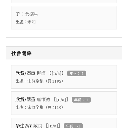
：
子
余德生
出處：
未知
社會關係
【
】
欣賞/器重
柳卣
[n/a]
年份：-1
出處：
（頁
）
宋濂全集
1192
【
】
欣賞/器重
唐懷德
[n/a]
年份：-1
出處：
（頁
）
宋濂全集
2119
【
】
學生為Y
戴良
[n/a]
年份：-1