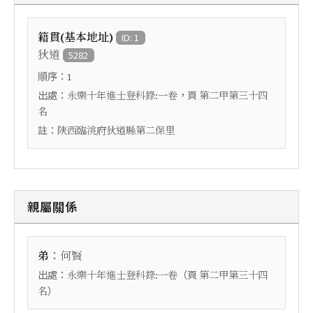
籍貫(基本地址)
ID: 1
狄道
5282
順序：
1
出處：
，頁
永樂十年進士登科錄:一卷
第二甲第三十四
名
註：
陝西臨洮府狄道縣第二保里
親屬關係
：
弟
何賢
出處：
（頁
永樂十年進士登科錄:一卷
第二甲第三十四
）
名