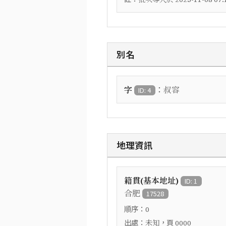
別名
：
字
叔容
ID: 4
地理資訊
籍貫(基本地址)
ID: 1
合肥
17528
順序：
0
出處：
，頁
未知
0000