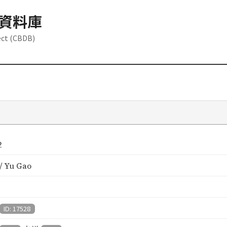
資料庫
ect (CBDB)
2
 Yu Gao
ID: 17528