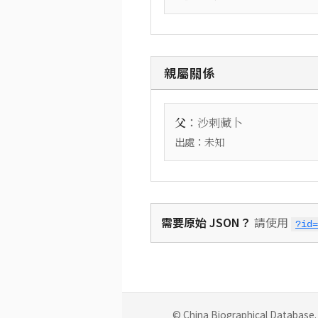
親屬關係
：
父
沙剌藏卜
出處：
未知
需要原始 JSON？
請使用
?id=
© China Biographical Database. 