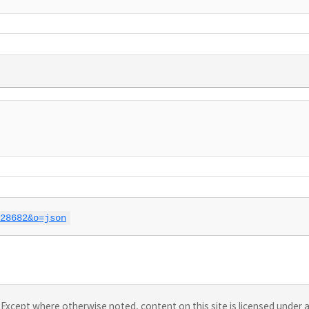
28682&o=json
Except where otherwise noted, content on this site is licensed under 