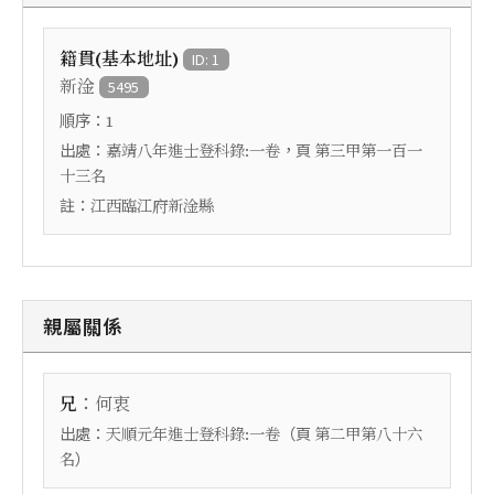
籍貫(基本地址)
ID: 1
新淦
5495
順序：
1
出處：
，頁
嘉靖八年進士登科錄:一卷
第三甲第一百一
十三名
註：
江西臨江府新淦縣
親屬關係
：
兄
何衷
出處：
（頁
天順元年進士登科錄:一卷
第二甲第八十六
）
名