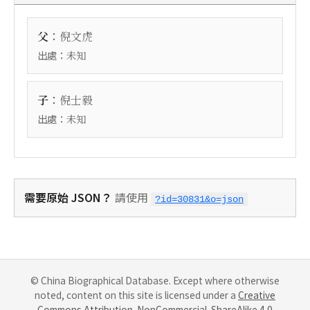
：
父
倪文虎
出處：
未知
：
子
倪士毅
出處：
未知
需要原始 JSON？
請使用
?id=30831&o=json
© China Biographical Database. Except where otherwise
noted, content on this site is licensed under a
Creative
Commons Attribution-NonCommercial-ShareAlike 4.0