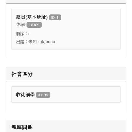
籍貫(基本地址)
ID: 1
休寧
18389
順序：
0
出處：
，頁
未知
0000
社會區分
收徒講學
ID: 94
親屬關係