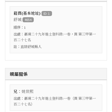
籍貫(基本地址)
ID: 1
舒城
4654
順序：
1
出處：
，頁
嘉靖二十九年進士登科錄:一卷
第三甲第一
百二十七名
註：
直隸舒城縣人
親屬關係
：
兄
姚世熙
出處：
（頁
嘉靖二十九年進士登科錄:一卷
第三甲第一
）
百二十七名