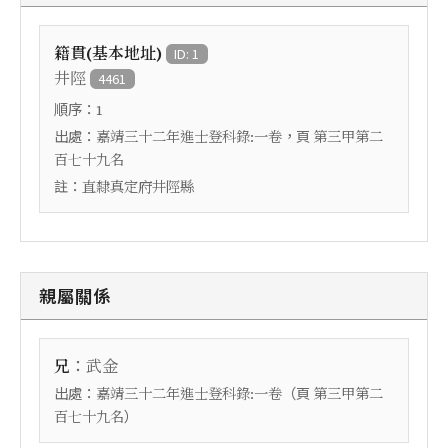
籍貫(基本地址)
ID: 1
井陘
4461
順序：
1
出處：
，頁
嘉靖三十二年進士登科錄:一卷
第三甲第二
百七十九名
註：
直隸真定府井陘縣
親屬關係
：
兄
武金
出處：
（頁
嘉靖三十二年進士登科錄:一卷
第三甲第二
）
百七十九名